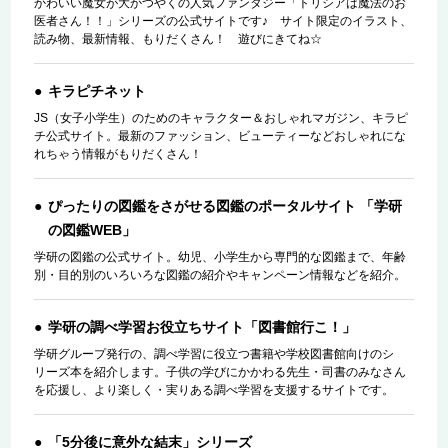
かわいい魔女が大かつやくの人気ファンタジー「トリシアは魔法のお
医者さん！！」シリーズの公式サイトです♪ サイト限定のイラスト、
読み物、最新情報、もりだくさん！ 遊びにきてね☆
キラピチネット
JS（女子小学生）のためのキャラクター＆おしゃれマガジン、キラピ
チ公式サイト。最新のファッション、ビューティーなどおしゃれにな
れちゃう情報がもりだくさん！
ぴったりの図鑑をさがせる図鑑のポータルサイト 「学研
の図鑑WEB」
学研の図鑑の公式サイト。幼児、小学生から専門的な図鑑まで、年齢
別・目的別のいろいろな図鑑の紹介やキャンペーン情報などを紹介。
学研の調べ学習お役立ちサイト「図書館行こ！」
学研グループ発行の、調べ学習に役立つ書籍や学校図書館向けのシ
リーズ本を紹介します。子供の学びにかかわる先生・司書のみなさん
を応援し、より楽しく・実りある調べ学習を支援するサイトです。
「5分後に意外な結末」シリーズ