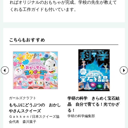
ればオリジナルのおもちゃが完成。学校の先生が教えて
くれる工作ガイドも付いています。
ガールズクラフト
学研の科学 きらめく宝石結
晶 自分で育てる！光でかざ
文
もちぷにどうぶつの おかし
る！
やさんスクイーズ
学研の科学編集部
Ｇａｋｋｅｎ / 日本スクイーズ協
会代表 森川葉子