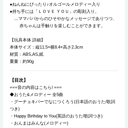
●ねんねにぴったり♪オルゴールメロディー入り
●持ち手には「ＬＯＶＥ ＹＯＵ」の彫刻入り。
…ママパパからのひそやかなメッセージでありつつ、
赤ちゃんは手触りを楽しむことができます。
【玩具本体 詳細】
本体サイズ：縦11.5×横8.4×高さ2.3cm
材質：ABS,AS,紙
重量：約90g
【目次】
===音の内容はこちら! ===
◆おうた&メロディー 全5曲
・グーチョキパーでなにつくろう(日本語のおうた/歌詞
つき)
・Happy Birthday to You(英語のおうた/歌詞つき)
・おんまはみんな(メロディー)