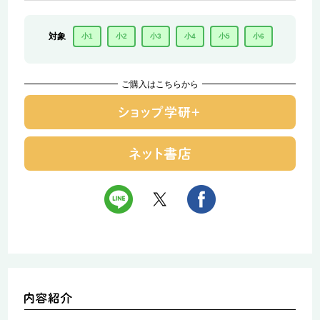
対象
小1
小2
小3
小4
小5
小6
ご購入はこちらから