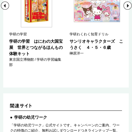
学研の学習
学研わくわく知育ドリル
ィ
学研の学習 はにわの大国宝
サンリオキャラクターズ こ
展 世界とつながるほんもの
うさく ４・５・６歳
体験キット
榊原洋一
東京国立博物館 / 学研の学習編集
部
学研の幼児ワーク
「学研の幼児ワーク」公式サイトです。キャンペーンのご案内、ワー
クの特徴のご紹介、無料お試しダウンロードつきラインナップ一覧、