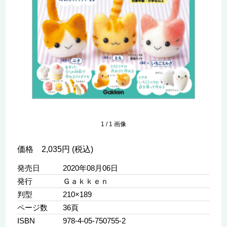
1
/
1
画像
価格 2,035円 (税込)
発売日
2020年08月06日
発行
Ｇａｋｋｅｎ
判型
210×189
ページ数
36頁
ISBN
978-4-05-750755-2