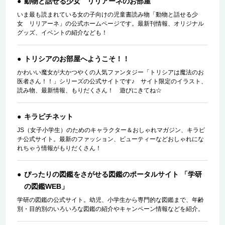
動物と話せる少女 リリアーネのお部屋
いま最も読まれている女の子向けの児童書読み物「動物と話せる少
女 リリアーネ」の公式ホームページです。最新刊情報、オリジナル
グッズ、イベントの紹介なども！
トリシアのお部屋へようこそ！！
かわいい魔女が大かつやくの人気ファンタジー「トリシアは魔法のお
医者さん！！」シリーズの公式サイトです♪ サイト限定のイラスト、
読み物、最新情報、もりだくさん！ 遊びにきてね☆
キラピチネット
JS（女子小学生）のためのキャラクター＆おしゃれマガジン、キラピ
チ公式サイト。最新のファッション、ビューティーなどおしゃれにな
れちゃう情報がもりだくさん！
ぴったりの図鑑をさがせる図鑑のポータルサイト 「学研
の図鑑WEB」
学研の図鑑の公式サイト。幼児、小学生から専門的な図鑑まで、年齢
別・目的別のいろいろな図鑑の紹介やキャンペーン情報などを紹介。