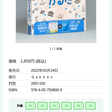
1
/
1
画像
価格 1,650円 (税込)
発売日
2022年03月24日
発行
Ｇａｋｋｅｎ
判型
205×150
ISBN
978-4-05-750800-9
対象
小1
小2
小3
小4
小5
小6