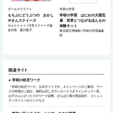
ガールズクラフト
学研の学習
文
もちぷにどうぶつの おかし
学研の学習 はにわの大国宝
やさんスクイーズ
展 世界とつながるほんもの
Ｇａｋｋｅｎ / 日本スクイーズ協
体験キット
会代表 森川葉子
東京国立博物館 / 学研の学習編集
部
学研の幼児ワーク
「学研の幼児ワーク」公式サイトです。キャンペーンのご案内、ワー
クの特徴のご紹介、無料お試しダウンロードつきラインナップ一覧、
お子さんにぴったりのワーク診断、がんばり賞の賞品紹介、コミュニ
ティサイトへのリンクなど