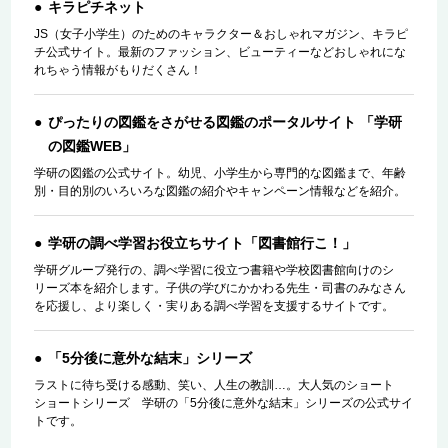
キラピチネット
JS（女子小学生）のためのキャラクター＆おしゃれマガジン、キラピ
チ公式サイト。最新のファッション、ビューティーなどおしゃれにな
れちゃう情報がもりだくさん！
ぴったりの図鑑をさがせる図鑑のポータルサイト 「学研
の図鑑WEB」
学研の図鑑の公式サイト。幼児、小学生から専門的な図鑑まで、年齢
別・目的別のいろいろな図鑑の紹介やキャンペーン情報などを紹介。
学研の調べ学習お役立ちサイト「図書館行こ！」
学研グループ発行の、調べ学習に役立つ書籍や学校図書館向けのシ
リーズ本を紹介します。子供の学びにかかわる先生・司書のみなさん
を応援し、より楽しく・実りある調べ学習を支援するサイトです。
「5分後に意外な結末」シリーズ
ラストに待ち受ける感動、笑い、人生の教訓…。大人気のショート
ショートシリーズ 学研の「5分後に意外な結末」シリーズの公式サイ
トです。