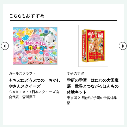
ガールズクラフト
学研の学習
文
もちぷにどうぶつの おかし
学研の学習 はにわの大国宝
やさんスクイーズ
展 世界とつながるほんもの
Ｇａｋｋｅｎ / 日本スクイーズ協
体験キット
会代表 森川葉子
東京国立博物館 / 学研の学習編集
部