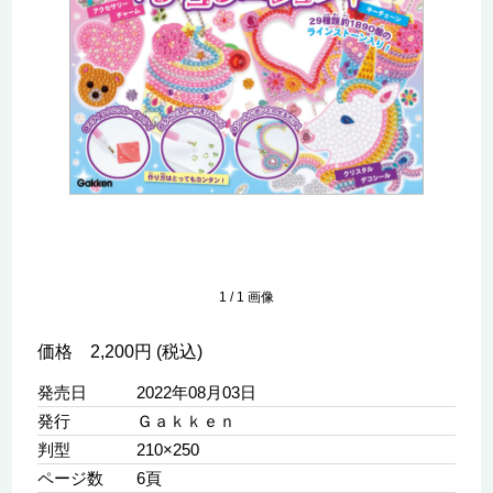
1
/
1
画像
価格 2,200円 (税込)
発売日
2022年08月03日
発行
Ｇａｋｋｅｎ
判型
210×250
ページ数
6頁