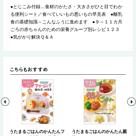
●とじこみ付録…食材のかたさ・大きさがひと目でわか
る便利シート／食べていいもの悪いもの早見表 ●離乳
食の基礎知識～こんなふうに進めます ●９～１１カ月
ごろの赤ちゃんのための栄養グループ別レシピ１２３
●気がかり解決Ｑ＆Ａ
が
うたまるごはんのかんたんフ
うたまるごはんのかんたん親