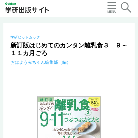
学研ヒットムック
新訂版はじめてのカンタン離乳食３ ９～
１１カ月ごろ
おはよう赤ちゃん編集部（編）