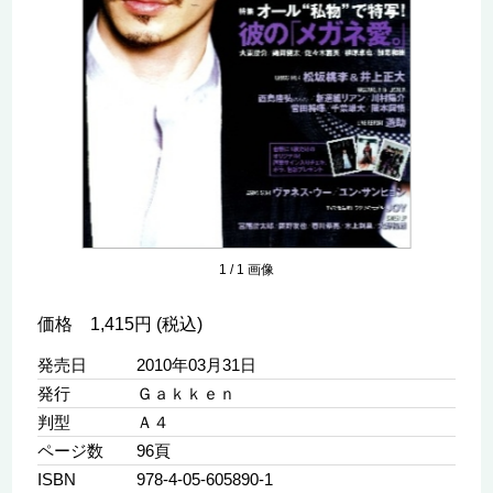
1
/
1
画像
価格 1,415円 (税込)
発売日
2010年03月31日
発行
Ｇａｋｋｅｎ
判型
Ａ４
ページ数
96頁
ISBN
978-4-05-605890-1