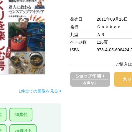
発売日
2011年09月16日
発行
Ｇａｋｋｅｎ
判型
ＡＢ
ページ数
116頁
ISBN
978-4-05-606424-
ご購入は
1件全ての画像を見る
代
40歳代
代
70歳以上