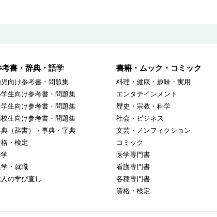
参考書・辞典・語学
書籍・ムック・コミック
幼児向け参考書・問題集
料理・健康・趣味・実用
小学生向け参考書・問題集
エンタテインメント
中学生向け参考書・問題集
歴史・宗教・科学
高校生向け参考書・問題集
社会・ビジネス
辞典（辞書）・事典・字典
文芸・ノンフィクション
資格・検定
コミック
語学
医学専門書
進学・就職
看護専門書
大人の学び直し
各種専門書
資格・検定