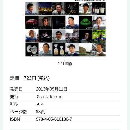
1
/
1
画像
定価 723円 (税込)
発売日
2013年09月11日
発行
Ｇａｋｋｅｎ
判型
Ａ４
ページ数
98頁
ISBN
978-4-05-610186-7