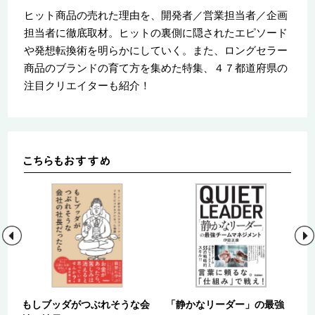
ヒット商品の売れた理由を、開発者／営業担当者／企画
担当者に徹底取材。ヒットの裏側に隠されたエピソード
や発想転換術を明らかにしていく。また、ロングセラー
商品のブランドの育て方を集めた特集、４７都道府県の
注目クリエイターも紹介！
え
もしブッダがつぶれそうな会
「静かなリーダー」の最強