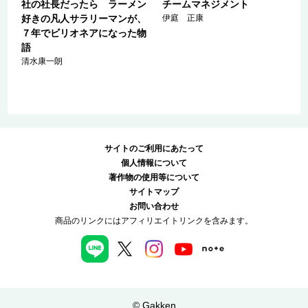
科
社の社長だったら ラーメン
チームマネジメント
済
好きの凡人サラリーマンが、
伊庭 正康
正
７年でビリオネアになった物
語
清水康一朗
サイトのご利用にあたって
個人情報について
著作物の使用等について
サイトマップ
お問い合わせ
商品のリンクにはアフィリエイトリンクを含みます。
© Gakken