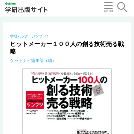
学研ムック ジンブツ１
ヒットメーカー１００人の創る技術売る戦
略
ゲットナビ編集部（編）