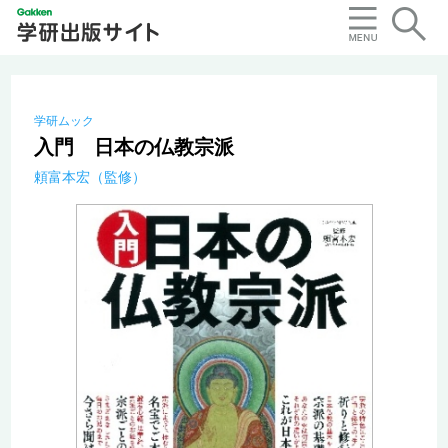
学研ムック
入門 日本の仏教宗派
頼富本宏（監修）