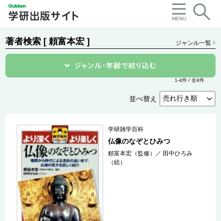
著者検索 [ 頼富本宏 ]
ジャンル一覧
1-4件 / 全4件
並べ替え
学研雑学百科
仏像のなぞとひみつ
頼富本宏（監修）
／
田中ひろみ
（絵）