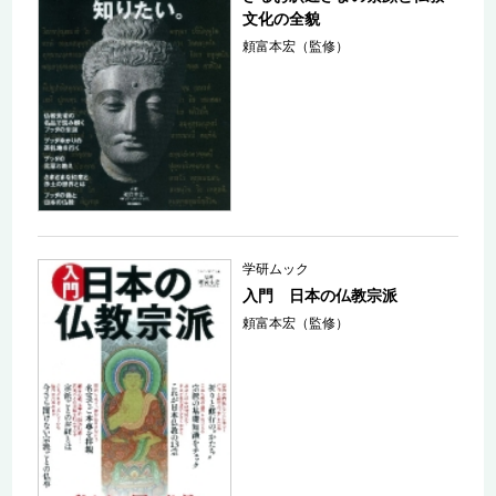
文化の全貌
頼富本宏（監修）
学研ムック
入門 日本の仏教宗派
頼富本宏（監修）