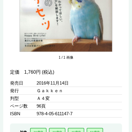
1
/
1
画像
定価 1,760円 (税込)
発売日
2016年11月14日
発行
Ｇａｋｋｅｎ
判型
Ａ４変
ページ数
96頁
ISBN
978-4-05-611147-7