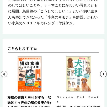
のしてほしいことを、テーマごとにかわいい写真ととも
に展開。鳥目線の「こうしてほしい！」という飼い主さ
んも察知できなかった「小鳥のキモチ」を解説。かわい
い小鳥の２０１７年カレンダー付録付き。
の
愛猫の健康と幸せを守る 獣
Ｇａｋｋｅｎ Ｐｅｔ Ｂｏｏｋ
ｓ
か
医師くぅ先生の猫の食事がわ