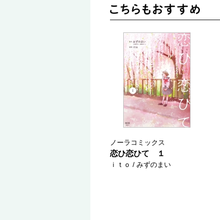
ノーラコミックス
恋ひ恋ひて １
ｉｔｏ / みずのまい