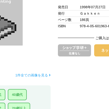
発売日
1998年07月27日
発行
Ｇａｋｋｅｎ
ページ数
186頁
ISBN
978-4-05-601963-
ご購入は
1件全ての画像を見る
代
40歳代
代
70歳以上