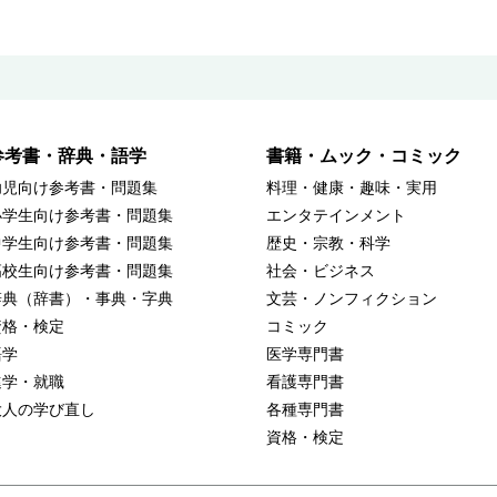
参考書・辞典・語学
書籍・ムック・コミック
幼児向け参考書・問題集
料理・健康・趣味・実用
小学生向け参考書・問題集
エンタテインメント
中学生向け参考書・問題集
歴史・宗教・科学
高校生向け参考書・問題集
社会・ビジネス
辞典（辞書）・事典・字典
文芸・ノンフィクション
資格・検定
コミック
語学
医学専門書
進学・就職
看護専門書
大人の学び直し
各種専門書
資格・検定