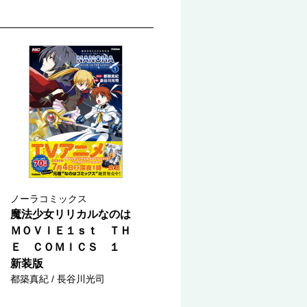
ノーラコミックス
魔法少女リリカルなのは
ＭＯＶＩＥ１ｓｔ ＴＨ
Ｅ ＣＯＭＩＣＳ １
新装版
都築真紀 / 長谷川光司