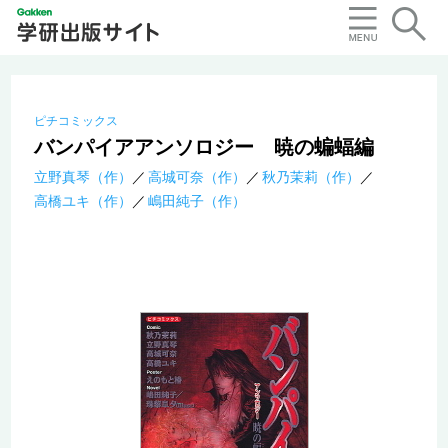
ピチコミックス
バンパイアアンソロジー 暁の蝙蝠編
立野真琴（作）
高城可奈（作）
秋乃茉莉（作）
高橋ユキ（作）
嶋田純子（作）