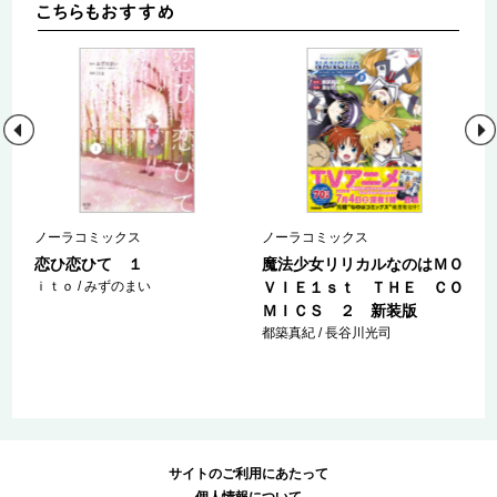
ノーラコミックス
ノーラコミックス
巻
恋ひ恋ひて １
魔法少女リリカルなのはＭＯ
ｉｔｏ / みずのまい
ＶＩＥ１ｓｔ ＴＨＥ ＣＯ
ＭＩＣＳ ２ 新装版
都築真紀 / 長谷川光司
サイトのご利用にあたって
個人情報について