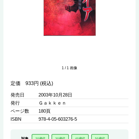
1
/
1
画像
定価 933円 (税込)
発売日
2003年10月28日
発行
Ｇａｋｋｅｎ
ページ数
180頁
ISBN
978-4-05-603276-5
対象
20歳代
30歳代
40歳代
50歳代