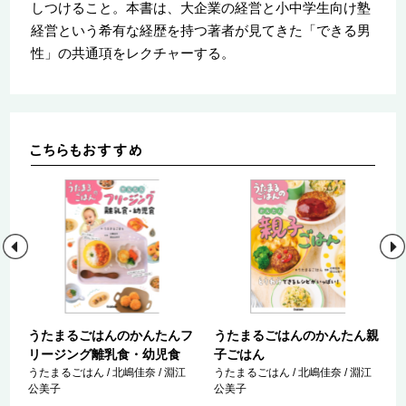
しつけること。本書は、大企業の経営と小中学生向け塾
経営という希有な経歴を持つ著者が見てきた「できる男
性」の共通項をレクチャーする。
が
うたまるごはんのかんたんフ
うたまるごはんのかんたん親
リージング離乳食・幼児食
子ごはん
うたまるごはん / 北嶋佳奈 / 淵江
うたまるごはん / 北嶋佳奈 / 淵江
公美子
公美子