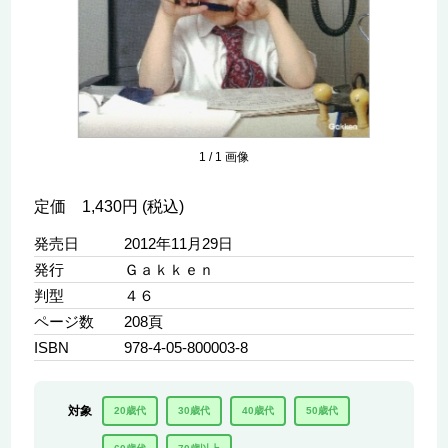
1
/
1
画像
定価 1,430円 (税込)
発売日
2012年11月29日
発行
Ｇａｋｋｅｎ
判型
４６
ページ数
208頁
ISBN
978-4-05-800003-8
対象
20歳代
30歳代
40歳代
50歳代