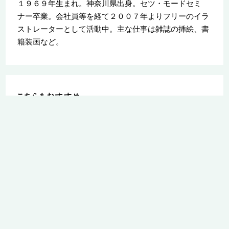
１９６９年生まれ。神奈川県出身。セツ・モードセミ
ナー卒業。会社員等を経て２００７年よりフリーのイラ
ストレーターとして活動中。主な仕事は雑誌の挿絵、書
籍装画など。
ちん親子
うたまるごはんのかんたんフリージ
身長先生式 子ども
ング離乳食・幼児食
食事のルール３０ 
江公美子
うたまるごはん / 北嶋佳奈 / 淵江公美子
つ！「成長食」