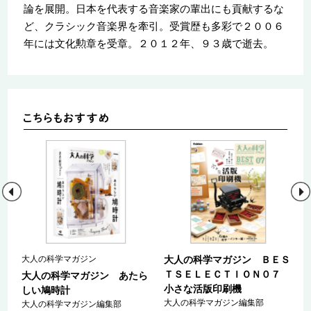
論を展開。日本を代表する音楽家の輩出にも貢献するな
ど、クラシック音楽界を牽引。受賞歴も多彩で２００６
年には文化勲章を受章。２０１２年、９３歳で逝去。
気
大人の科学マガジン
大人の科学マガジン ＢＥＳ
ＴＳＥＬＥＣＴＩＯＮ０７
大人の科学マガジン あたら
小さな活版印刷機
しい鳩時計
大人の科学マガジン編集部
大人の科学マガジン編集部