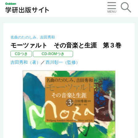
名曲のたのしみ、吉田秀和
モーツァルト その音楽と生涯 第３巻
CDつき
CD-ROMつき
吉田秀和（著）
西川彰一（監修）