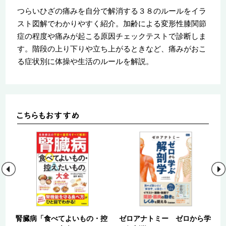
つらいひざの痛みを自分で解消する３８のルールをイラ
スト図解でわかりやすく紹介。加齢による変形性膝関節
症の程度や痛みが起こる原因チェックテストで診断しま
す。階段の上り下りや立ち上がるときなど、痛みがおこ
る症状別に体操や生活のルールを解説。
０
腎臓病「食べてよいもの・控
ゼロアナトミー ゼロから学