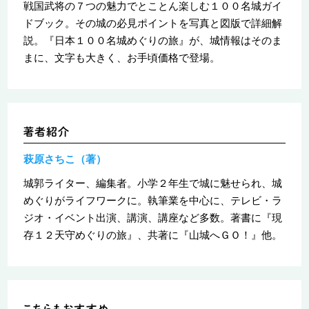
戦国武将の７つの魅力でとことん楽しむ１００名城ガイ
ドブック。その城の必見ポイントを写真と図版で詳細解
説。『日本１００名城めぐりの旅』が、城情報はそのま
まに、文字も大きく、お手頃価格で登場。
萩原さちこ（著）
城郭ライター、編集者。小学２年生で城に魅せられ、城
めぐりがライフワークに。執筆業を中心に、テレビ・ラ
ジオ・イベント出演、講演、講座など多数。著書に『現
存１２天守めぐりの旅』、共著に『山城へＧＯ！』他。