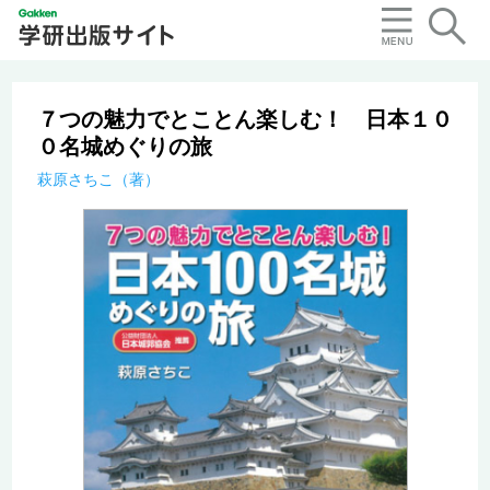
７つの魅力でとことん楽しむ！ 日本１０
０名城めぐりの旅
萩原さちこ（著）