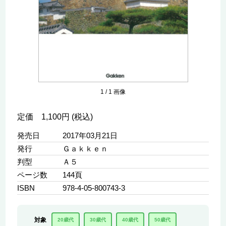
1
/
1
画像
定価 1,100円 (税込)
発売日
2017年03月21日
発行
Ｇａｋｋｅｎ
判型
Ａ５
ページ数
144頁
ISBN
978-4-05-800743-3
対象
20歳代
30歳代
40歳代
50歳代