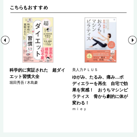
科学的に実証された 超ダイ
美人力ＰＬＵＳ
エット習慣大全
て
ゆがみ、たるみ、痛み…ボ
堀田秀吾 / 木島豪
ブ
ディエラーを再生 自宅で効
、
果を実感！ おうちマシンピ
ラティス 骨から劇的に体が
変わる！
ｍｉｅｙ