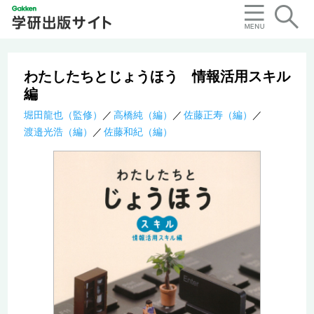
わたしたちとじょうほう 情報活用スキル
編
堀田龍也（監修）
高橋純（編）
佐藤正寿（編）
渡邉光浩（編）
佐藤和紀（編）