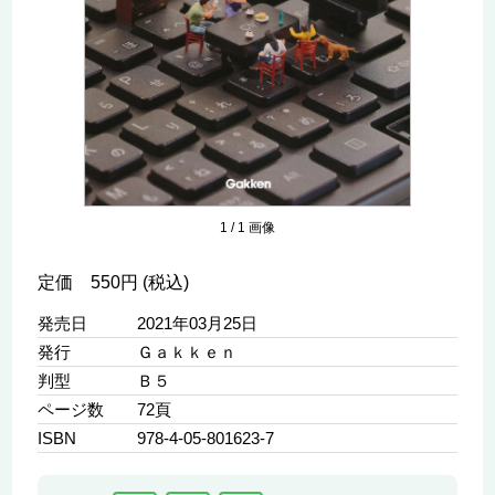
1
/
1
画像
定価 550円 (税込)
発売日
2021年03月25日
発行
Ｇａｋｋｅｎ
判型
Ｂ５
ページ数
72頁
ISBN
978-4-05-801623-7