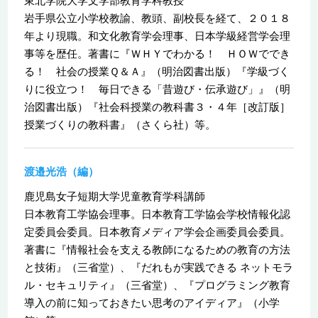
東北学院大学文学部教育学科教授
岩手県公立小学校教諭、教頭、副校長を経て、２０１８
年より現職。和文化教育学会理事、日本学級経営学会理
事等を歴任。著書に『ＷＨＹでわかる！ ＨＯＷででき
る！ 社会の授業Ｑ＆Ａ』（明治図書出版）『学級づく
りに役立つ！ 毎日できる「昔遊び・伝承遊び」』（明
治図書出版）『社会科授業の教科書３・４年［改訂版］
授業づくりの教科書』（さくら社）等。
渡邉光浩（編）
鹿児島女子短期大学児童教育学科講師
日本教育工学協会理事。日本教育工学協会学校情報化認
定委員会委員。日本教育メディア学会企画委員会委員。
著書に『情報社会を支える教師になるための教育の方法
と技術』（三省堂）、『だれもが実践できる ネットモラ
ル・セキュリティ』（三省堂）、『プログラミング教育
導入の前に知っておきたい思考のアイディア』（小学