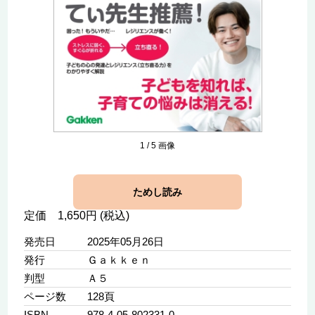
1
/
5
画像
ためし読み
定価 1,650円 (税込)
発売日
2025年05月26日
発行
Ｇａｋｋｅｎ
判型
Ａ５
ページ数
128頁
ISBN
978-4-05-802331-0