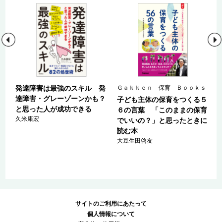
ｓ
発達障害は最強のスキル 発
Ｇａｋｋｅｎ 保育 Ｂｏｏｋｓ
達障害・グレーゾーンかも？
子ども主体の保育をつくる５
と思った人が成功できる
の
６の言葉 「このままの保育
久米康宏
でいいの？」と思ったときに
読む本
大豆生田啓友
サイトのご利用にあたって
個人情報について