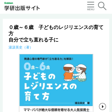
０歳～６歳 子どものレジリエンスの育て
方
自分で立ち直れる子に
湯汲英史（著）