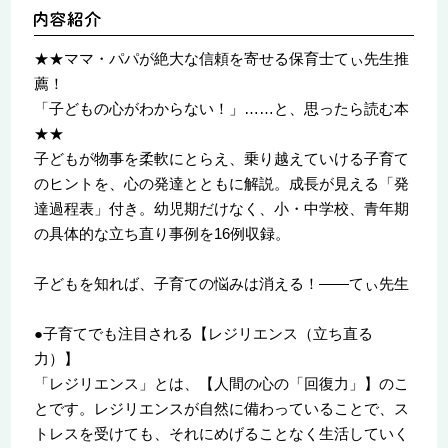
★★ママ・パパが絶大な信頼を寄せる保育士てぃ先生推
薦！
「子どもの心がわからない！」……と、思ったら読む本
★★
子どもが物事を柔軟にとらえ、乗り越えていける子育て
のヒントを、心の発達とともに解説。成長が見える「発
達過程表」付き。幼児期だけなく、小・中学校、青年期
の具体的な立ち直り事例を16例収録。
子どもを知れば、子育ての悩みは消える！――てぃ先生
●子育てでも注目される【レジリエンス（立ち直る
力）】
「レジリエンス」とは、【人間の心の「回復力」】のこ
とです。レジリエンスが自然に備わっていることで、ス
トレスを受けても、それにめげることなく生活していく