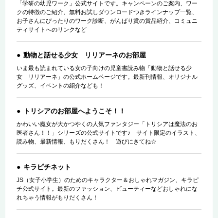
「学研の幼児ワーク」公式サイトです。キャンペーンのご案内、ワー
クの特徴のご紹介、無料お試しダウンロードつきラインナップ一覧、
お子さんにぴったりのワーク診断、がんばり賞の賞品紹介、コミュニ
ティサイトへのリンクなど
動物と話せる少女 リリアーネのお部屋
いま最も読まれている女の子向けの児童書読み物「動物と話せる少
女 リリアーネ」の公式ホームページです。最新刊情報、オリジナル
グッズ、イベントの紹介なども！
トリシアのお部屋へようこそ！！
かわいい魔女が大かつやくの人気ファンタジー「トリシアは魔法のお
医者さん！！」シリーズの公式サイトです♪ サイト限定のイラスト、
読み物、最新情報、もりだくさん！ 遊びにきてね☆
キラピチネット
JS（女子小学生）のためのキャラクター＆おしゃれマガジン、キラピ
チ公式サイト。最新のファッション、ビューティーなどおしゃれにな
れちゃう情報がもりだくさん！