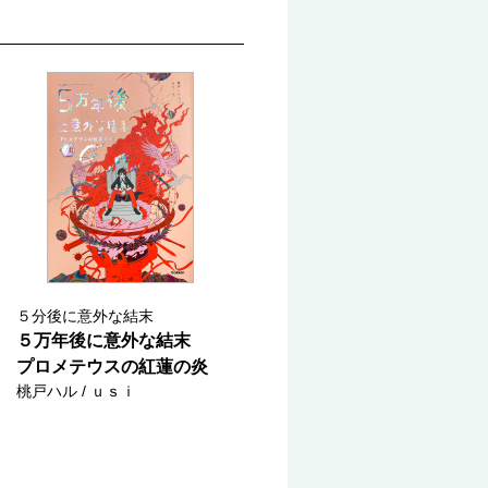
５分後に意外な結末
５万年後に意外な結末
プロメテウスの紅蓮の炎
桃戸ハル / ｕｓｉ