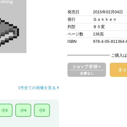
発売日
2015年02月04日
発行
Ｇａｋｋｅｎ
判型
Ｂ５変
ページ数
136頁
ISBN
978-4-05-811364-
ご購入は
1件全ての画像を見る
小3
小4
小5