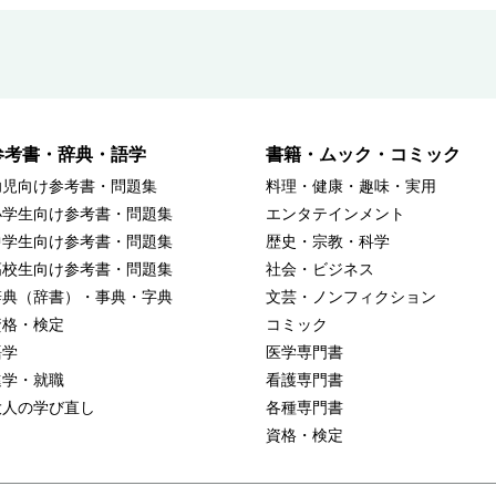
参考書・辞典・語学
書籍・ムック・コミック
幼児向け参考書・問題集
料理・健康・趣味・実用
小学生向け参考書・問題集
エンタテインメント
中学生向け参考書・問題集
歴史・宗教・科学
高校生向け参考書・問題集
社会・ビジネス
辞典（辞書）・事典・字典
文芸・ノンフィクション
資格・検定
コミック
語学
医学専門書
進学・就職
看護専門書
大人の学び直し
各種専門書
資格・検定