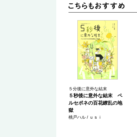
５分後に意外な結末
５秒後に意外な結末 ペ
ルセポネの百花繚乱の地
獄
桃戸ハル / ｕｓｉ