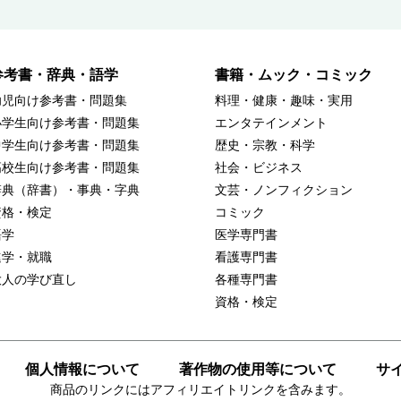
参考書・辞典・語学
書籍・ムック・コミック
幼児向け参考書・問題集
料理・健康・趣味・実用
小学生向け参考書・問題集
エンタテインメント
中学生向け参考書・問題集
歴史・宗教・科学
高校生向け参考書・問題集
社会・ビジネス
辞典（辞書）・事典・字典
文芸・ノンフィクション
資格・検定
コミック
語学
医学専門書
進学・就職
看護専門書
大人の学び直し
各種専門書
資格・検定
個人情報について
著作物の使用等について
サ
商品のリンクにはアフィリエイトリンクを含みます。