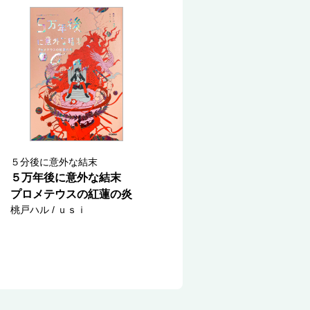
５分後に意外な結末
５万年後に意外な結末
プロメテウスの紅蓮の炎
桃戸ハル / ｕｓｉ