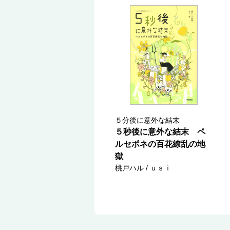
５分後に意外な結末
５秒後に意外な結末 ペ
ルセポネの百花繚乱の地
獄
桃戸ハル / ｕｓｉ