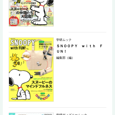
学研ムック
ＳＮＯＯＰＹ ｗｉｔｈ Ｆ
ＵＮ！
編集部（編）