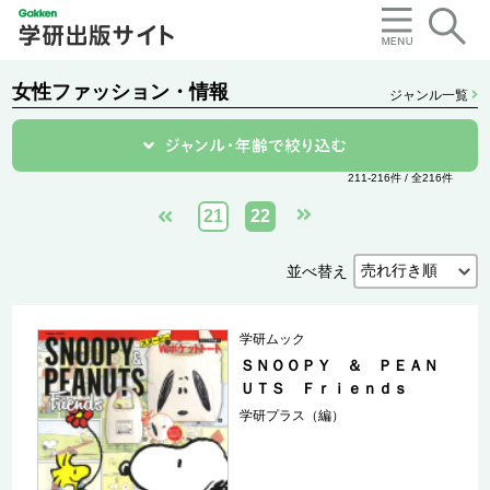
女性ファッション・情報
ジャンル一覧
211-216件 / 全216件
21
22
並べ替え
学研ムック
ＳＮＯＯＰＹ ＆ ＰＥＡＮ
ＵＴＳ Ｆｒｉｅｎｄｓ
学研プラス（編）