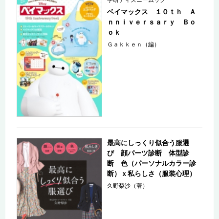
学研ディズニームック
ベイマックス １０ｔｈ Ａ
ｎｎｉｖｅｒｓａｒｙ Ｂｏ
ｏｋ
Ｇａｋｋｅｎ（編）
最高にしっくり似合う服選
び 顔パーツ診断 体型診
断 色（パーソナルカラー診
断）ｘ私らしさ（服装心理）
久野梨沙（著）