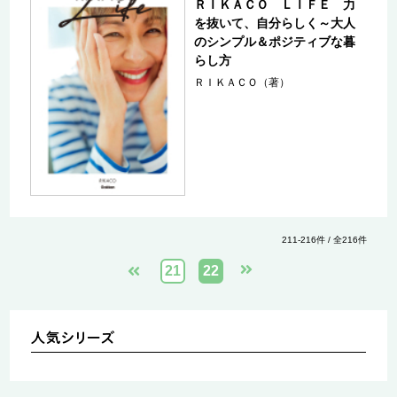
ＲＩＫＡＣＯ ＬＩＦＥ 力
を抜いて、自分らしく～大人
のシンプル＆ポジティブな暮
らし方
ＲＩＫＡＣＯ（著）
211-216件 / 全216件
21
22