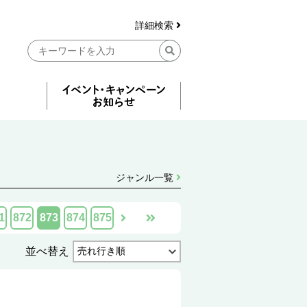
詳細検索
ジャンル一覧
1
872
873
874
875
並べ替え