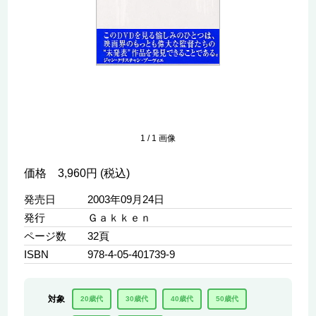
1
/
1
画像
価格 3,960円 (税込)
発売日
2003年09月24日
発行
Ｇａｋｋｅｎ
ページ数
32頁
ISBN
978-4-05-401739-9
対象
20歳代
30歳代
40歳代
50歳代