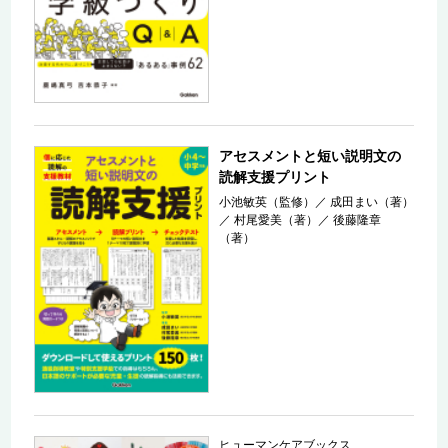
アセスメントと短い説明文の
読解支援プリント
小池敏英（監修）
／
成田まい（著）
／
村尾愛美（著）
／
後藤隆章
（著）
ヒューマンケアブックス