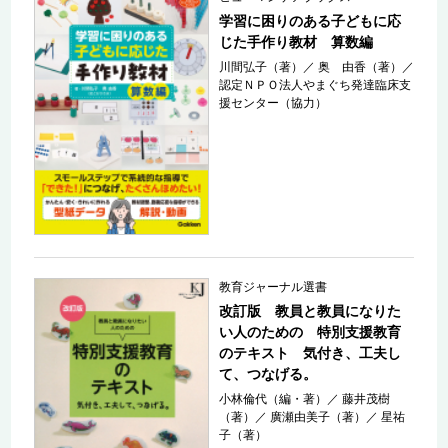
学習に困りのある子どもに応
じた手作り教材 算数編
川間弘子（著）
／
奥 由香（著）
／
認定ＮＰＯ法人やまぐち発達臨床支
援センター（協力）
教育ジャーナル選書
改訂版 教員と教員になりた
い人のための 特別支援教育
のテキスト 気付き、工夫し
て、つなげる。
小林倫代（編・著）
／
藤井茂樹
（著）
／
廣瀬由美子（著）
／
星祐
子（著）