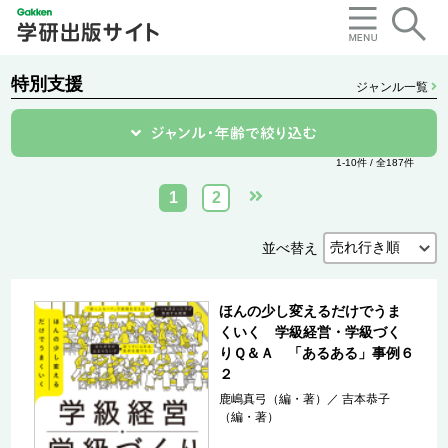
特別支援
ジャンル一覧
1-10件 / 全187件
1
2
並べ替え
ほんの少し変えるだけでうま
くいく 学級経営・学級づく
りＱ＆Ａ 「あるある」事例６
２
鹿嶋真弓（編・著）
／
吉本恭子
（編・著）