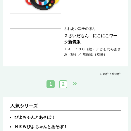
ふれあい親子のほん
２さいだもん にこにこワー
ク新装版
ＬＡ ＺＯＯ（絵）
／
かしわらあき
お（絵）
／
無藤隆（監修）
1-10件 / 全35件
1
2
ぴよちゃんとあそぼ！
ＮＥＷぴよちゃんとあそぼ！