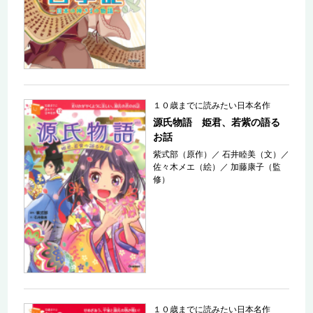
１０歳までに読みたい日本名作
源氏物語 姫君、若紫の語る
お話
紫式部（原作）
／
石井睦美（文）
／
佐々木メエ（絵）
／
加藤康子（監
修）
１０歳までに読みたい日本名作