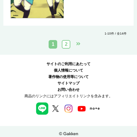
1-10件 / 全14件
1
2
サイトのご利用にあたって
個人情報について
著作物の使用等について
サイトマップ
お問い合わせ
商品のリンクにはアフィリエイトリンクを含みます。
© Gakken