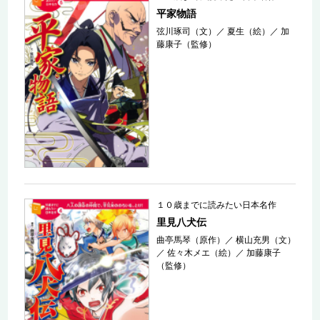
平家物語
弦川琢司（文）
／
夏生（絵）
／
加
藤康子（監修）
１０歳までに読みたい日本名作
里見八犬伝
曲亭馬琴（原作）
／
横山充男（文）
／
佐々木メエ（絵）
／
加藤康子
（監修）