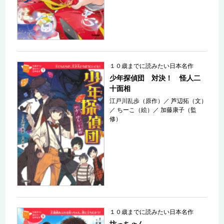
１０歳までに読みたい日本名作
少年探偵団 対決！ 怪人二
十面相
江戸川乱歩（原作）
／
芦辺拓（文）
／
ちーこ（絵）
／
加藤康子（監
修）
１０歳までに読みたい日本名作
坊っちゃん