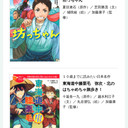
夏目漱石（原作）
／
芝田勝茂（文）
／
城咲綾（絵）
／
加藤康子（監
修）
１０歳までに読みたい日本名作
東海道中膝栗毛 弥次・北の
はちゃめちゃ旅歩き！
十返舎一九（原作）
／
越水利江子
（文）
／
丸谷朋弘（絵）
／
加藤康
子（監修）