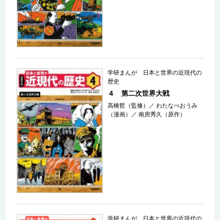
学研まんが 日本と世界の近現代の
歴史
４ 第二次世界大戦
高橋哲（監修）
／
わたなべおうみ
（漫画）
／
南房秀久（原作）
学研まんが 日本と世界の近現代の