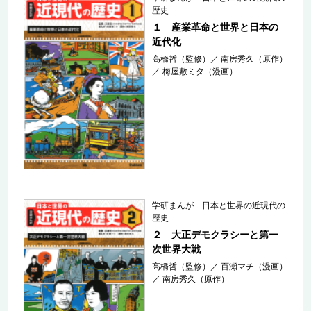
歴史
１ 産業革命と世界と日本の
近代化
高橋哲（監修）
／
南房秀久（原作）
／
梅屋敷ミタ（漫画）
学研まんが 日本と世界の近現代の
歴史
２ 大正デモクラシーと第一
次世界大戦
高橋哲（監修）
／
百瀬マチ（漫画）
／
南房秀久（原作）