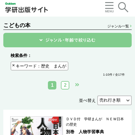
こどもの本
ジャンル一覧
検索条件：
キーワード：歴史 まんが
1-10件 / 全17件
1
2
並べ替え
ＤＶＤ付 学研まんが ＮＥＷ日本
の歴史
別巻 人物学習事典