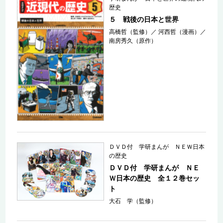
歴史
５ 戦後の日本と世界
高橋哲（監修）
／
河西哲（漫画）
／
南房秀久（原作）
ＤＶＤ付 学研まんが ＮＥＷ日本
の歴史
ＤＶＤ付 学研まんが ＮＥ
Ｗ日本の歴史 全１２巻セッ
ト
大石 学（監修）