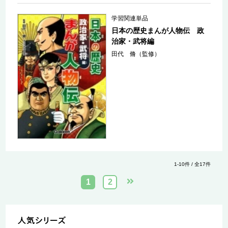
学習関連単品
日本の歴史まんが人物伝 政
治家・武将編
田代 脩（監修）
1-10件 / 全17件
1
2