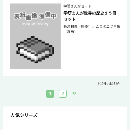
学習まんがセット
学研まんが世界の歴史１５冊
セット
長澤和俊（監修）
／
ムロタニツネ象
（漫画）
1-10件 / 全111件
1
2