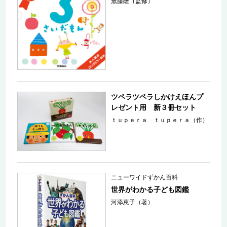
無藤隆（監修）
ツペラツペラしかけえほんプ
レゼント用 新３冊セット
ｔｕｐｅｒａ ｔｕｐｅｒａ（作）
ニューワイドずかん百科
世界がわかる子ども図鑑
河添恵子（著）