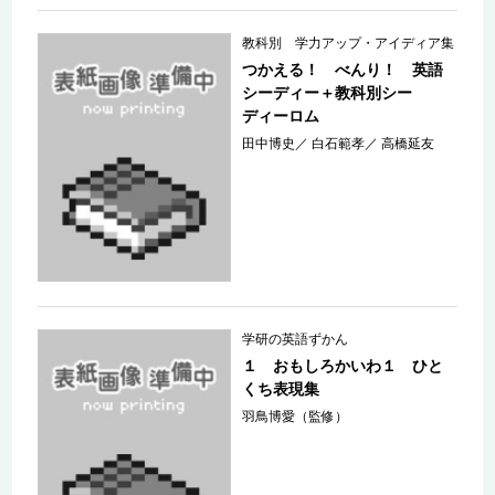
教科別 学力アップ・アイディア集
つかえる！ べんり！ 英語
シーディー＋教科別シー
ディーロム
田中博史
／
白石範孝
／
高橋延友
学研の英語ずかん
１ おもしろかいわ１ ひと
くち表現集
羽鳥博愛（監修）