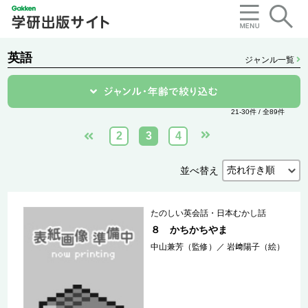
英語
ジャンル一覧
21-30件 / 全89件
2
3
4
並べ替え
たのしい英会話・日本むかし話
８ かちかちやま
中山兼芳（監修）
／
岩﨑陽子（絵）