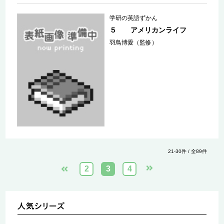
学研の英語ずかん
５ アメリカンライフ
羽鳥博愛（監修）
21-30件 / 全89件
2
3
4