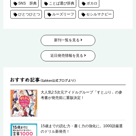
SNS 辞典
ことば選び辞典
ボカロ
ひとつひとつ
ルーズリーフ
セシルマクビー
新刊一覧を見る
近日発売情報を見る
大人気2.5次元アイドルグループ「すとぷり」の参
考書が発売前に重版決定！
15歳までの読む力・書く力の強化に。1000語厳選
のドリル新発売！