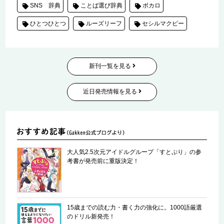
SNS 辞典
ことば選び辞典
ボカロ
ひとつひとつ
ルーズリーフ
セシルマクビー
新刊一覧を見る
近日発売情報を見る
大人気2.5次元アイドルグループ「すとぷり」の参
考書が発売前に重版決定！
15歳までの読む力・書く力の強化に。1000語厳選
のドリル新発売！