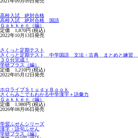
2021年09月09日発売
高校入試 絶対合格
高校入試 絶対合格 国語
Ｇａｋｋｅｎ（編）
定価 1,870円 (税込)
2022年10月13日発売
さくっと定期テスト
さくっと定期テスト 中学国語 文法・古典 まとめと練習
３０分完成！
学研プラス（編）
定価 1,210円 (税込)
2022年05月12日発売
ホロライブＳｔｕｄｙＢｏｏｋ
さくらみこでもわかる中学漢字＋語彙力
Ｇａｋｋｅｎ（編）
定価 1,980円 (税込)
2026年08月06日発売
学習ふせんシリーズ
漢字・語句ふせん
学研プラス（編）