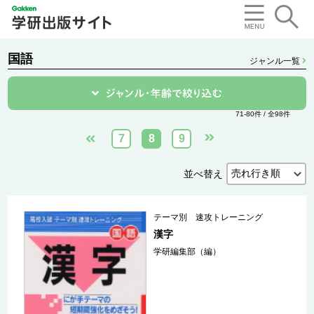
国語
ジャンル一覧
71-80件 / 全98件
7
8
9
並べ替え
テーマ別 速攻トレーニング
漢字
学研編集部（編）