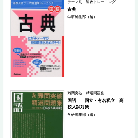
テーマ別 速攻トレーニング
古典
学研編集部（編）
難関突破 精選問題集
国語 国立・有名私立 高
校入試対策
学研編集部（編）