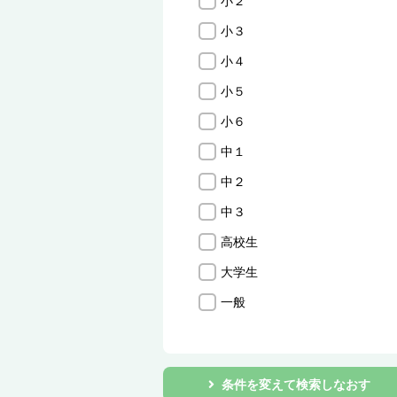
小２
小３
小４
小５
小６
中１
中２
中３
高校生
大学生
一般
条件を変えて検索しなおす