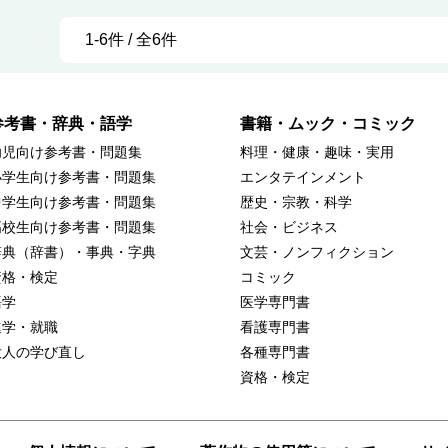
1-6件 / 全6件
参考書・辞典・語学
書籍・ムック・コミック
幼児向け参考書・問題集
料理・健康・趣味・実用
小学生向け参考書・問題集
エンタテインメント
中学生向け参考書・問題集
歴史・宗教・科学
高校生向け参考書・問題集
社会・ビジネス
辞典（辞書）・事典・字典
文芸・ノンフィクション
資格・検定
コミック
語学
医学専門書
進学・就職
看護専門書
大人の学び直し
各種専門書
資格・検定