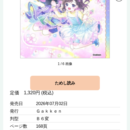
1
/
6
画像
ためし読み
定価 1,320円 (税込)
発売日
2026年07月02日
発行
Ｇａｋｋｅｎ
判型
Ｂ６変
ページ数
168頁