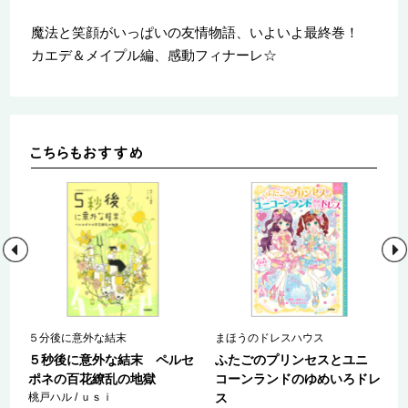
魔法と笑顔がいっぱいの友情物語、いよいよ最終巻！
カエデ＆メイプル編、感動フィナーレ☆
５分後に意外な結末
まほうのドレスハウス
ロ
５秒後に意外な結末 ペルセ
ふたごのプリンセスとユニ
ポネの百花繚乱の地獄
コーンランドのゆめいろドレ
桃戸ハル / ｕｓｉ
ス