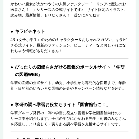
かわいい魔女が大かつやくの人気ファンタジー「トリシアは魔法のお
医者さん！！」シリーズの公式サイトです♪ サイト限定のイラスト、
読み物、最新情報、もりだくさん！ 遊びにきてね☆
キラピチネット
JS（女子小学生）のためのキャラクター＆おしゃれマガジン、キラピ
チ公式サイト。最新のファッション、ビューティーなどおしゃれにな
れちゃう情報がもりだくさん！
ぴったりの図鑑をさがせる図鑑のポータルサイト 「学研
の図鑑WEB」
学研の図鑑の公式サイト。幼児、小学生から専門的な図鑑まで、年齢
別・目的別のいろいろな図鑑の紹介やキャンペーン情報などを紹介。
学研の調べ学習お役立ちサイト「図書館行こ！」
学研グループ発行の、調べ学習に役立つ書籍や学校図書館向けのシ
リーズ本を紹介します。子供の学びにかかわる先生・司書のみなさん
を応援し、より楽しく・実りある調べ学習を支援するサイトです。