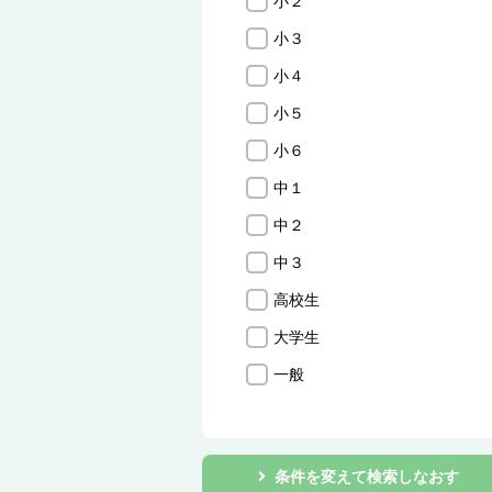
小２
小３
小４
小５
小６
中１
中２
中３
高校生
大学生
一般
条件を変えて検索しなおす