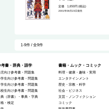
定価 1,650円 (税込)
2001年08月23日発売
1-9件 / 全9件
参考書・辞典・語学
書籍・ムック・コミック
幼児向け参考書・問題集
料理・健康・趣味・実用
小学生向け参考書・問題集
エンタテインメント
中学生向け参考書・問題集
歴史・宗教・科学
高校生向け参考書・問題集
社会・ビジネス
辞典（辞書）・事典・字典
文芸・ノンフィクション
資格・検定
コミック
語学
医学専門書