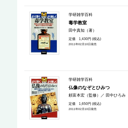
学研雑学百科
毒学教室
田中真知（著）
定価 1,430円 (税込)
2011年02月10日発売
学研雑学百科
仏像のなぞとひみつ
頼富本宏（監修）
／
田中ひろみ
定価 1,650円 (税込)
2011年02月10日発売