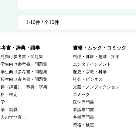
1-10件 / 全10件
参考書・辞典・語学
書籍・ムック・コミック
幼児向け参考書・問題集
料理・健康・趣味・実用
小学生向け参考書・問題集
エンタテインメント
中学生向け参考書・問題集
歴史・宗教・科学
高校生向け参考書・問題集
社会・ビジネス
辞典（辞書）・事典・字典
文芸・ノンフィクション
資格・検定
コミック
語学
医学専門書
進学・就職
看護専門書
大人の学び直し
各種専門書
資格・検定