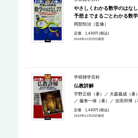
やさしくわかる数学のはなし
予想までまるごとわかる数学
岡部恒治（監修）
定価 1,430円 (税込)
2010年11月25日発売
学研雑学百科
仏教詳解
宇野正樹（著）
／
大森義成（著
／
藤巻一保（著）
／
吉田邦博（
定価 1,430円 (税込)
2010年11月25日発売