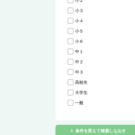
小２
小３
小４
小５
小６
中１
中２
中３
高校生
大学生
一般
条件を変えて検索しなおす