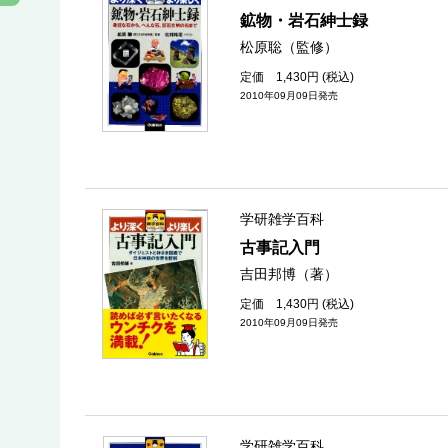
鉱物・岩石紳士録
松原聡（監修）
定価 1,430円 (税込)
2010年09月09日発売
学研雑学百科
古事記入門
吉田邦博（著）
定価 1,430円 (税込)
2010年09月09日発売
学研雑学百科