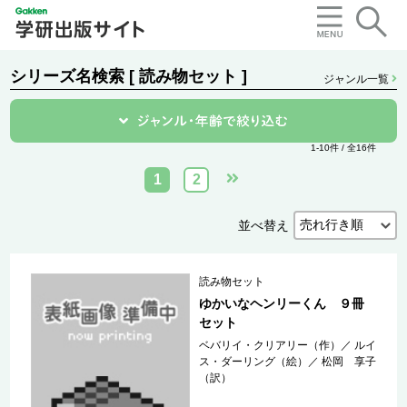
シリーズ名検索 [ 読み物セット ]
ジャンル一覧
1-10件 / 全16件
1
2
並べ替え
読み物セット
ゆかいなヘンリーくん ９冊
セット
ベバリイ・クリアリー（作）
／
ルイ
ス・ダーリング（絵）
／
松岡 享子
（訳）