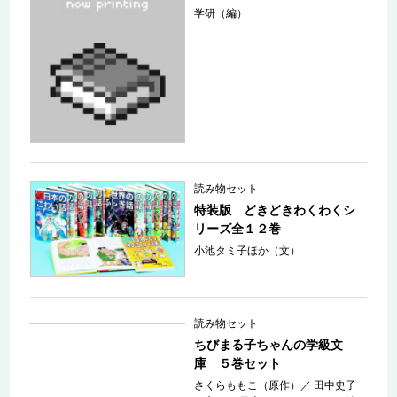
学研（編）
読み物セット
特装版 どきどきわくわくシ
リーズ全１２巻
小池タミ子ほか（文）
読み物セット
ちびまる子ちゃんの学級文
庫 ５巻セット
さくらももこ（原作）
／
田中史子