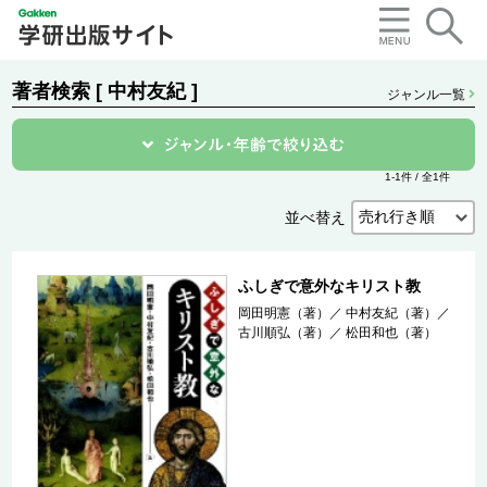
著者検索 [ 中村友紀 ]
ジャンル一覧
1-1件 / 全1件
並べ替え
ふしぎで意外なキリスト教
岡田明憲（著）
／
中村友紀（著）
／
古川順弘（著）
／
松田和也（著）