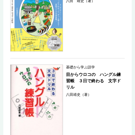
八田 靖史（著）
基礎から学ぶ語学
目からウロコの ハングル練
習帳 ３日で終わる 文字ド
リル
八田靖史（著）