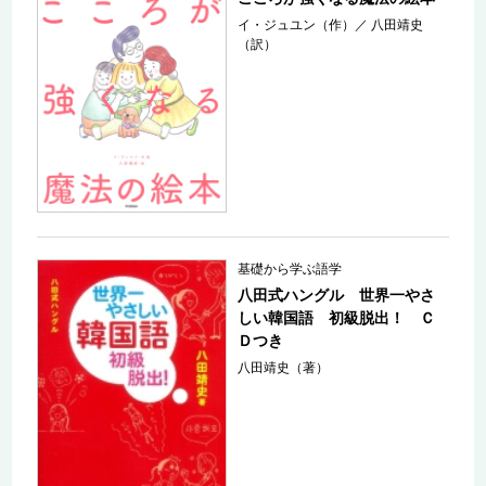
イ・ジュユン（作）
／
八田靖史
（訳）
基礎から学ぶ語学
八田式ハングル 世界一やさ
しい韓国語 初級脱出！ Ｃ
Ｄつき
八田靖史（著）