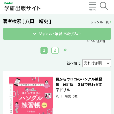
著者検索 [ 八田 靖史 ]
ジャンル一覧
1-10件 / 全12件
1
2
並べ替え
目からウロコのハングル練習
帳 改訂版 ３日で終わる文
字ドリル
八田 靖史（著）