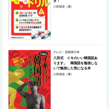
き！
八田靖史（著）
テレビ・芸能単行本
八田式 イキのいい韓国語あ
ります。 韓国語を勉強しな
いで勉強した気になる本
八田靖史（著）