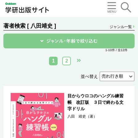
著者検索 [ 八田靖史 ]
ジャンル一覧
1-10件 / 全12件
1
2
並べ替え
目からウロコのハングル練習
帳 改訂版 ３日で終わる文
字ドリル
八田 靖史（著）