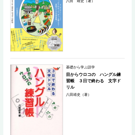
八田 靖史（著）
基礎から学ぶ語学
目からウロコの ハングル練
習帳 ３日で終わる 文字ド
リル
八田靖史（著）