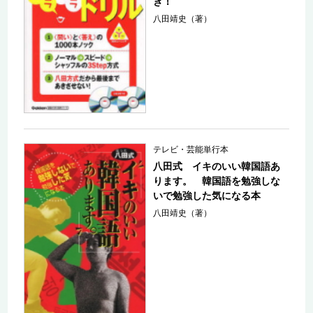
き！
八田靖史（著）
テレビ・芸能単行本
八田式 イキのいい韓国語あ
ります。 韓国語を勉強しな
いで勉強した気になる本
八田靖史（著）