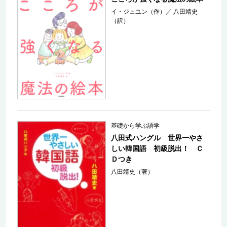
イ・ジュユン（作）
／
八田靖史
（訳）
基礎から学ぶ語学
八田式ハングル 世界一やさ
しい韓国語 初級脱出！ Ｃ
Ｄつき
八田靖史（著）