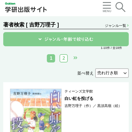
著者検索 [ 吉野万理子 ]
ジャンル一覧
1-10件 / 全18件
1
2
並べ替え
ティーンズ文学館
白い虹を投げる
吉野万理子（作）
／
黒須高嶺（絵）