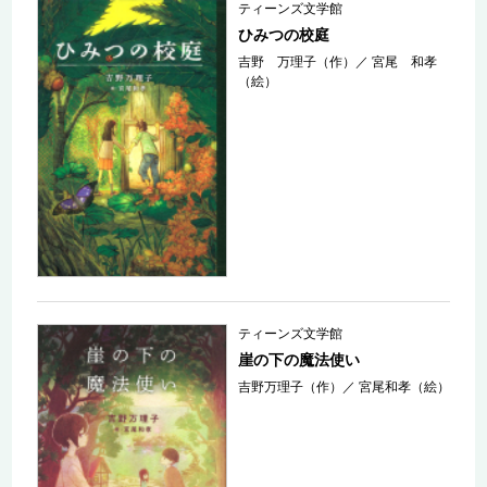
ティーンズ文学館
ひみつの校庭
吉野 万理子（作）
／
宮尾 和孝
（絵）
ティーンズ文学館
崖の下の魔法使い
吉野万理子（作）
／
宮尾和孝（絵）