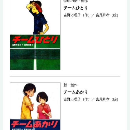
学研の新・創作
チームひとり
吉野万理子（作）
／
宮尾和孝（絵）
新・創作
チームあかり
吉野万理子（作）
／
宮尾和孝（絵）