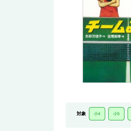
対象
小4
小5