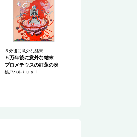
５分後に意外な結末
５万年後に意外な結末
プロメテウスの紅蓮の炎
桃戸ハル / ｕｓｉ