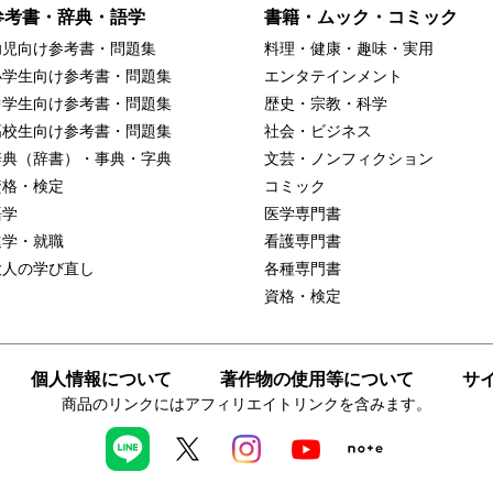
参考書・辞典・語学
書籍・ムック・コミック
幼児向け参考書・問題集
料理・健康・趣味・実用
小学生向け参考書・問題集
エンタテインメント
中学生向け参考書・問題集
歴史・宗教・科学
高校生向け参考書・問題集
社会・ビジネス
辞典（辞書）・事典・字典
文芸・ノンフィクション
資格・検定
コミック
語学
医学専門書
進学・就職
看護専門書
大人の学び直し
各種専門書
資格・検定
個人情報について
著作物の使用等について
サ
商品のリンクにはアフィリエイトリンクを含みます。