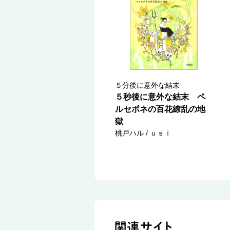
５分後に意外な結末
５秒後に意外な結末 ペ
ルセポネの百花繚乱の地
獄
桃戸ハル / ｕｓｉ