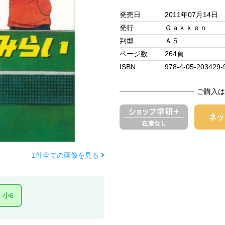
発売日
2011年07月14日
発行
Ｇａｋｋｅｎ
判型
Ａ５
ページ数
264頁
ISBN
978-4-05-203429-
ご購入は
1件全ての画像を見る
小6