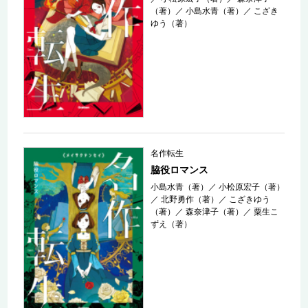
（著）
／
小島水青（著）
／
こざき
ゆう（著）
名作転生
脇役ロマンス
小島水青（著）
／
小松原宏子（著）
／
北野勇作（著）
／
こざきゆう
（著）
／
森奈津子（著）
／
粟生こ
ずえ（著）