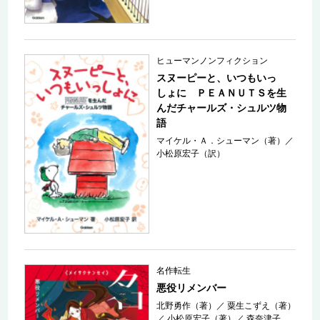
ヒューマンノンフィクション
スヌーピーと、いつもいっ
しょに ＰＥＡＮＵＴＳを生
んだチャールズ・シュルツ物
語
マイケル・Ａ．シューマン（著）
／
小松原宏子（訳）
名作転生
悪役リメンバー
北野勇作（著）
／
粟生こずえ（著）
／
小松原宏子（著）
／
森奈津子