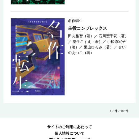
名作転生
主役コンプレックス
田丸雅智（著）
／
石川宏千花（著）
／
粟生こずえ（著）
／
小松原宏子
（著）
／
巣山ひろみ（著）
／
せい
のあつこ（著）
1-8件 / 全8件
サイトのご利用にあたって
個人情報について