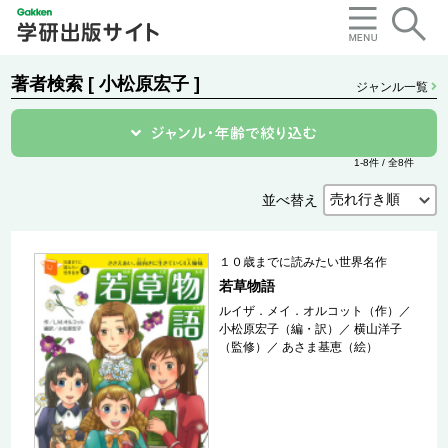
著者検索 [ 小松原宏子 ]
ジャンル一覧
1-8件 / 全8件
並べ替え
１０歳までに読みたい世界名作
若草物語
ルイザ．メイ．オルコット（作）
／
小松原宏子（編・訳）
／
横山洋子
（監修）
／
あさま基恵（絵）