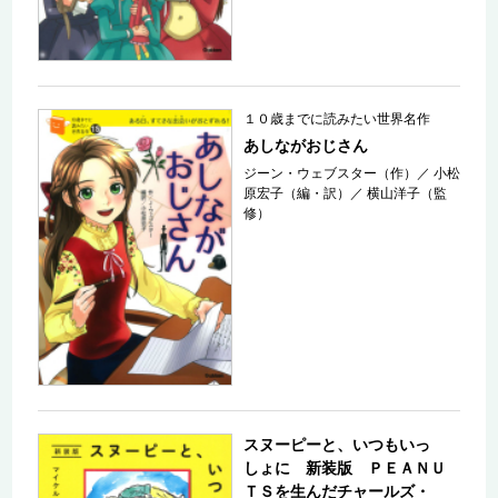
１０歳までに読みたい世界名作
あしながおじさん
ジーン・ウェブスター（作）
／
小松
原宏子（編・訳）
／
横山洋子（監
修）
スヌーピーと、いつもいっ
しょに 新装版 ＰＥＡＮＵ
ＴＳを生んだチャールズ・