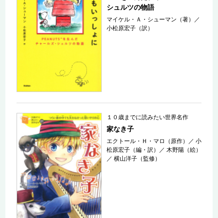
シュルツの物語
マイケル・Ａ・シューマン（著）
／
小松原宏子（訳）
１０歳までに読みたい世界名作
家なき子
エクトール・Ｈ・マロ（原作）
／
小
松原宏子（編・訳）
／
木野陽（絵）
／
横山洋子（監修）