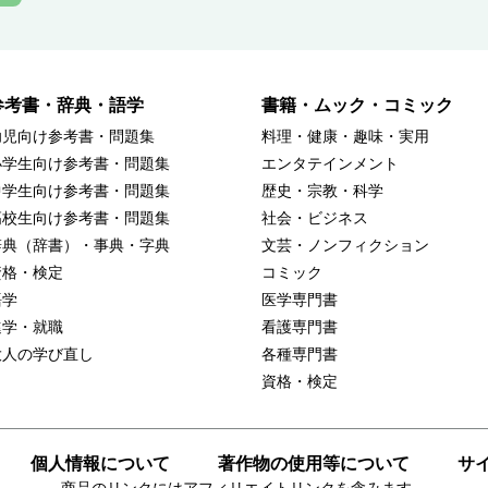
参考書・辞典・語学
書籍・ムック・コミック
幼児向け参考書・問題集
料理・健康・趣味・実用
小学生向け参考書・問題集
エンタテインメント
中学生向け参考書・問題集
歴史・宗教・科学
高校生向け参考書・問題集
社会・ビジネス
辞典（辞書）・事典・字典
文芸・ノンフィクション
資格・検定
コミック
語学
医学専門書
進学・就職
看護専門書
大人の学び直し
各種専門書
資格・検定
個人情報について
著作物の使用等について
サ