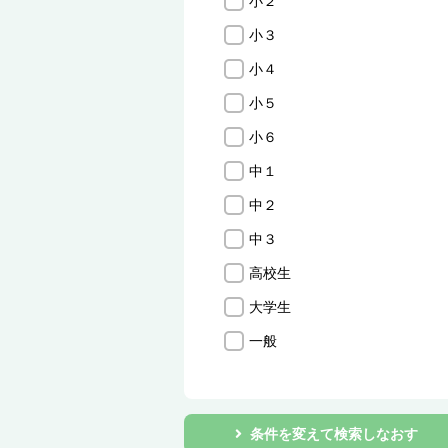
小２
小３
小４
小５
小６
中１
中２
中３
高校生
大学生
一般
条件を変えて検索しなおす